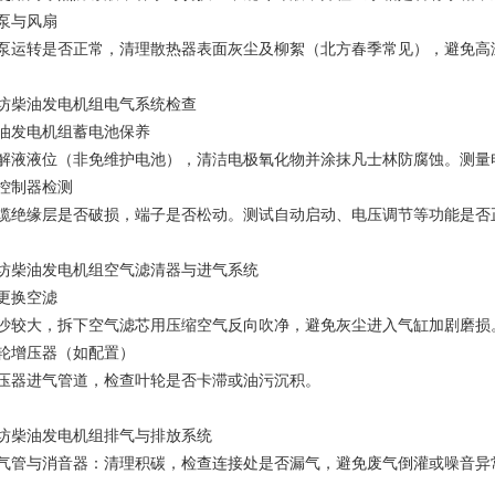
泵与风扇
泵运转是否正常，清理散热器表面灰尘及柳絮（北方春季常见），避免高
坊柴油发电机组电气系统检查
油发电机组蓄电池保养
解液液位（非免维护电池），清洁电极氧化物并涂抹凡士林防腐蚀。测量电
控制器检测
缆绝缘层是否破损，端子是否松动。测试自动启动、电压调节等功能是否
坊柴油发电机组空气滤清器与进气系统
更换空滤
沙较大，拆下空气滤芯用压缩空气反向吹净，避免灰尘进入气缸加剧磨损
轮增压器（如配置）
压器进气管道，检查叶轮是否卡滞或油污沉积。
坊柴油发电机组排气与排放系统
气管与消音器：清理积碳，检查连接处是否漏气，避免废气倒灌或噪音异