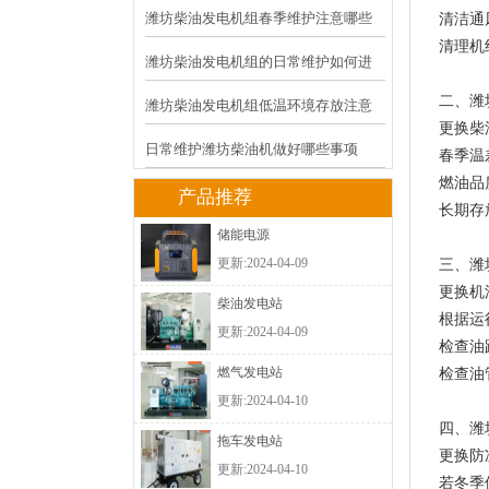
绍
潍坊柴油发电机组春季维护注意哪些
清洁通
清理机
事项
潍坊柴油发电机组的日常维护如何进
行
二、潍
潍坊柴油发电机组低温环境存放注意
更换柴
什么
日常维护潍坊柴油机做好哪些事项
春季温
燃油品
产品推荐
长期存
储能电源
更新:2024-04-09
三、潍
更换机
柴油发电站
根据运
更新:2024-04-09
检查油
燃气发电站
检查油
更新:2024-04-10
四、潍
拖车发电站
更换防
更新:2024-04-10
若冬季