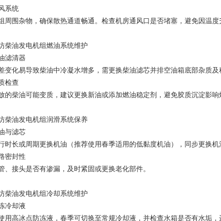
风系统
组周围杂物，确保散热通道畅通。检查机房通风口是否堵塞，避免因温度
坊柴油发电机组燃油系统维护
油滤清器
差变化易导致柴油中冷凝水增多，需更换柴油滤芯并排空油箱底部杂质及
质检查
放的柴油可能变质，建议更换新油或添加燃油稳定剂，避免胶质沉淀影响
坊柴油发电机组润滑系统保养
油与滤芯
行时长或周期更换机油（推荐使用春季适用的低黏度机油），同步更换机
路密封性
管、接头是否有渗漏，及时紧固或更换老化部件。
坊柴油发电机组冷却系统维护
冻冷却液
使用高冰点防冻液，春季可切换至常规冷却液，并检查水箱是否有水垢，