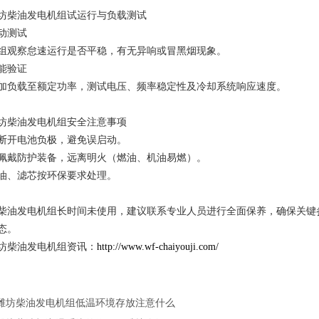
坊柴油发电机组试运行与负载测试
动测试
组观察怠速运行是否平稳，有无异响或冒黑烟现象。
能验证
加负载至额定功率，测试电压、频率稳定性及冷却系统响应速度。
坊柴油发电机组安全注意事项
断开电池负极，避免误启动。
佩戴防护装备，远离明火（燃油、机油易燃）。
油、滤芯按环保要求处理。
柴油发电机组长时间未使用，建议联系专业人员进行全面保养，确保关键
态。
坊柴油发电机组资讯：
http://www.wf-chaiyouji.com/
潍坊柴油发电机组低温环境存放注意什么