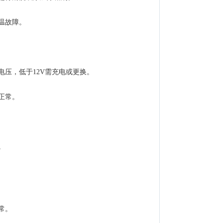
温故障。
压，低于12V需充电或更换。
正常。
。
常。